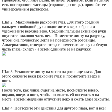
Проверьте, что линза целая, не имеет разрывов. Если на линзе
есть посторонние частицы (соринки, ресницы), промойте ее
универсальным раствором.
Шаг 2: Максимально раскройте глаз. Для этого средним
пальцем свободной руки поднимите в верх к брови и
удерживайте верхнее веко. Средним пальцем активной руки
опустите нижнюю часть века. Поместите линзу на радужку,
чтобы она полностью легла на поверхность роговицы.
Альтернативно, отведите взгляд и поместите линзу на белую
часть глаза (склеру), а затем сдвиньте ее на радужку.
Шаг 3: Установите линзу на место на роговице глаза. Для
этого сожмите веки (закройте глаз) и посмотрите вверх и
вниз.
После того, как линза будет на месте, посмотрите влево,
вправо, вверх и вниз, чтобы позволить ей поселиться на
месте, а затем медленно отпустите веко и сжать глаза закрыты.
Шаг 4: Повторите эти действия для другого глаза, вот и все!