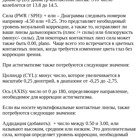
колеблется от 13.8 до 14.5.
Сила (PWR / SPH): + или – Диаграмма следовать номером
например -4.50 или +0.25. Это представляет необходимый
уровень визуальной коррекции, а также то, исправляют ли
ваши линзы дальнозоркость (плюс /+ силы) или близорукость
(минус/- силы). Для некоторых контактных линз сила может
также быть 0.00, plano. Чаще всего это встречается в цветных
контактных линзах, когда требуется изменение цвета глаз без
коррекции зрения.
При астигматизме также потребуются следующие значения:
Цилиндр (CYL): минус число, которое увеличивается в
масштабе 0,25 диоптрий, в диапазоне от -0,25 до -2,75.
Ось (AXIS): число от 0 до 180, определяющее направление,
необходимое для коррекции астигматизма.
Если вы носите мультифокальные контактные линзы, также
потребуются следующие значения:
Аддидация (добавить): + число между 0.50 и 3.00, или
называют высоким, средним или низким. Это дополнительная
сила, которая определяет уровень коррекции, необходимый