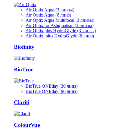
Air Optix Aqua (3 линзы)
Air Optix Aqua (6 линз)
Air Optix Aqua Multifocal (3 линзы)
Air Optix for Astigmatism (3 линзы)
Air Optix plus HydraGlyde (3 линзы)
Air Optix plus HydraGlyde (6 линз)
Biofinity
BioTrue
BioTrue ONEday (30 линз)
BioTrue ONEday (90 линз)
Clariti
ColourVue